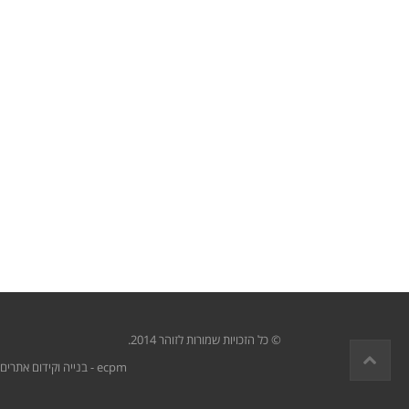
© כל הזכויות שמורות ל
זוהר
2014.
ecpm -
בנייה וקידום אתרים